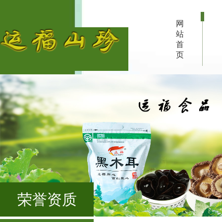
网
站
首
页
荣誉资质